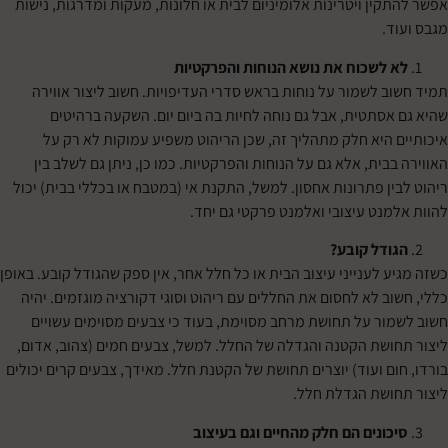
ין ויטרינות אלומיניום לבית או חלונות, מעקות ומדרגות, נישות
ד.
 לשכוח את נושא הנוחות והפרקטיות
ב לשמור על נוחות בראש סדרי העדיפויות. חשוב ליצור אווירה
אסתטית, אבל גם נוחה לחיות בה ביום יום. השקעה ברהיטים
 היא חלק מתהליך זה, שכן הריהוט משפיע עמוקות לא רק על
בית, אלא גם על הנוחות והפרקטיות. כמו כן, ניתן גם לשלב בין
ן פתרונות אחסון. למשל, התקנת אי (במטבח או בכללי בבית) יכול
מנט עיצובי ואלמנט פרקטי גם יחד.
ודל קובע?
 לענייני עיצוב הבית או כל חלל אחר, אין ספק שהגודל קובע. באופן
ב לא לחסום את החללים עם ריהוט וסוגי דקורציה מוגזמים. יהיה
ור על תחושת מרחב מסוימת, בעוד כי צבעים מסוימים עשויים
ושת הקטנה והגדלה של החלל. למשל, צבעים חמים (צהוב, אדום,
ום ועוד) יוצרים תחושת של הקטנת חלל. מאידך, צבעים קרים יכולים
ושת הגדלת חלל.
כונים הם חלק מהחיים וגם בעיצוב