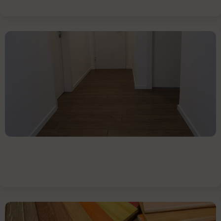
המגורים
נזקי
מים
על
רצפת
פרקט
עץ
הפרקט
נחשב
לאחד
מסוגי
הריצוף
היפים
איך