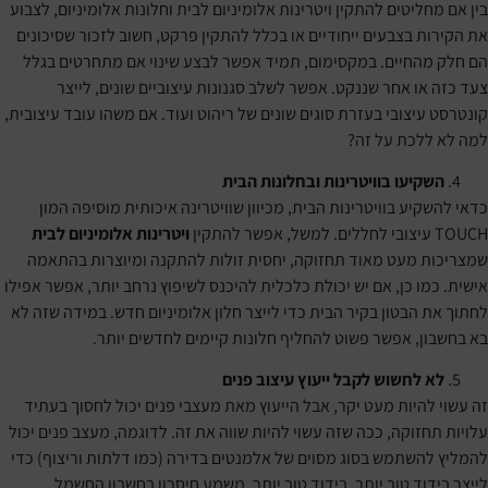
ליטים להתקין ויטרינות אלומיניום לבית וחלונות אלומיניום, לצבוע
ת בצבעים ייחודיים או בכלל להתקין פרקט, חשוב לזכור שסיכונים
החיים. במקסימום, תמיד אפשר לבצע שינוי אם מתחרטים בגלל
ו אחר שננקט. אפשר לשלב סגנונות עיצוביים שונים, לייצר
יצובי בעזרת סוגים שונים של ריהוט ועוד. אם משהו עובד עיצובית,
לכת על זה?
קיעו בוויטרינות ובחלונות הבית
יע בוויטרינות הבית, מכיוון שוויטרינה איכותית מוסיפה המון
ויטרינות אלומיניום לבית
 מעט מאוד תחזוקה, יחסית זולות להתקנה ומיוצרות בהתאמה
ו כן, אם יש יכולת כלכלית להיכנס לשיפוץ נרחב יותר, אפשר אפילו
 הבטון בקיר הבית כדי לייצר חלון אלומיניום חדש. במידה שזה לא
ן, אפשר פשוט להחליף חלונות קיימים לחדשים יותר.
 לחשוש לקבל ייעוץ עיצוב פנים
להיות מעט יקר, אבל הייעוץ מאת מעצבי פנים יכול לחסוך בעתיד
זוקה, ככה שזה עשוי להיות שווה את זה. לדוגמה, מעצב פנים יכול
השתמש בסוג מסוים של אלמנטים בדירה (כמו דלתות וריצוף) כדי
וד טוב יותר. בידוד טוב יותר, משמע חיסכון בחשבון החשמל.