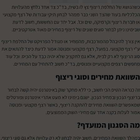
של החלפת ריצוף צץ לו בשיח, בד"כ צד אחד נלחץ מהעלויות
 בעוד שהצד השני כבר ממהר לבחון תיקי עבודות של רצף מקצועי
 ריצוף וקרמיקה, שים וכו'. אבל יחד עם החששות, חשוב לדעת
יתן לבחור סוגים שונים של ריצוף במחירים מאוד אטרקטיביים.
 להיבהל מהמורכבות, מהמחיר או מגודל הפרויקט של החלפת ריצוף
מקצועי. בפועל, רצף מקצועי ומנוסה אמור לדעת כיצד להתאים את
וף לא רק לבית, אלא גם לתקציב שלא יהיה כבד על הכיס. וכל עוד
צפים מקצועיים ומנוסים, בד"כ חשוב להתחיל עם המחירים.
ת מחירים וסוגי ריצוף
 הטיפ הכי חשוב, כי ללא מחקר שוק באינטרנט יהיה קשה לבחור
כון ובמחיר הנכון. ישנם בימינו לא מעט אתרי אינטרנט ופורטלים
 השוואת מחירים להתקנת ריצוף, כאשר רצף מקצועי ומנוסה
ות בקנה אחד עם מחירי השוק הממוצעים.
גנון המועדף?
ואת המחירים, חשוב יהיה לבחון לא רק עלויות אלא גם סוגי ריצוף.