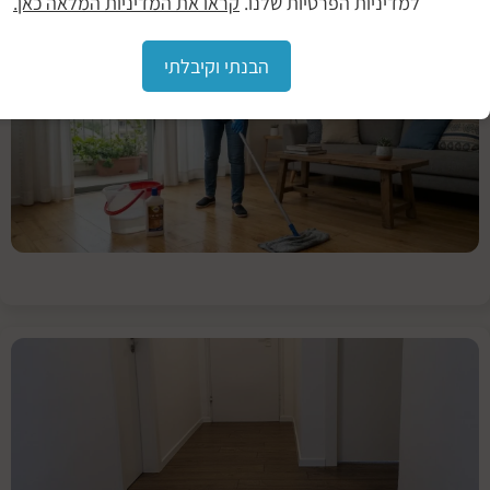
למדיניות הפרטיות שלנו.
קראו את המדיניות המלאה כאן.
איך
מנקים
הבנתי וקיבלתי
פרקט
עץ
אנשים
אוהבים
לעצב
את
מקום
המגורים
נזקי
מים
על
רצפת
פרקט