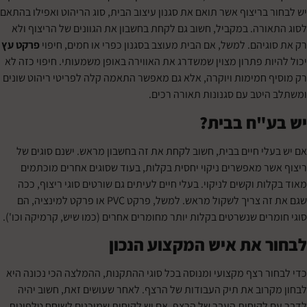
בריצוף אשר תואם את סגנון עיצוב הבית, סוג הריהוט ואפילו בהתאם
ורה. במקביל, חשוב גם לקחת בחשבון את הגוונים של הריצוף ולא
גיהם. למשל, אם הבית מעוצב בסגנון כפרי או חמים, חיפוי
פרקט עץ
ת פתרון מצוין שמשדרג את האווירה באופן משמעותי. חיפוי כזה לא
 חמימות ויוקרה, אלא גם מאפשר התאמה קלה לפריטי ריהוט שונים
יטב עם סגנונות תאורה רכים.
"ח בבית?
לי חיים בבית, חשוב לקחת את זה בחשבון מראש. ישנם סוגים של
ר מאפשרים ניקוי יחסית בקלות, בעוד שסוגים אחרים מוכתמים
ת וקשים לניקוי. בעלי חיים לעיתים גם שורטים סוגי ריצוף, ככה
שגם את זה צריך לשקול מראש. למשל, פרקט PVC או פרקט למינציה, הם
רים שנשרטים בקלות יותר מחומרים אחרים (כמו שיש, קרמיקה וכו').
 את איש המקצוע הנכון
ר רצף מקצועי ומנוסה בכל סוגי ההתקנות, ההמלצה הכי נכונה היא
רוב את תיק העבודות של הרצף. לאחר שעושים זאת, חשוב יהיה
לקוחות העבר של הרצף. אם יש לקוחות שמוכנים לשוחח טלפונית