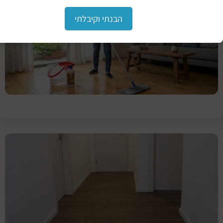
מנקים
הבנתי וקיבלתי
פרקט
עץ
אנשים
אוהבים
לעצב
את
מקום
המגורים
נזקי
מים
על
רצפת
פרקט
עץ
הפרקט