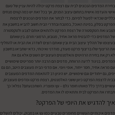
דפים הנכונים לבית עם רצפת פרקט יכולה להיות עניין של טעם
דפה אישית בתחום עיצוב הפנים, אך בכל זאת יש כמה קווים מנחים
כדאי לפעול לפיהם. כדי לבחור את המדפים הנכונים לרצפות
לון, בפינת האוכל, במטבח ובחדרי הבית חשוב להביא בחשבון את
 הטקסטורה של רצפת הפרקט ולהתאים אותם לצבע ולטקסטורה
ם כדי להבטיח מראה אחיד, מגובש, הרמוני וזורם. בין שאתם
של תהליך עיצוב הבית ובין שאתם רוצים לשדרג את הבית או להחליף
 שלו בריצוף פרקט מעודן, מודרני ואיכותי, כדאי שתביאו בחשבון
 בחירת הרהיטים והאלמנטים העיצוביים השונים אלא גם את
בניגוד לדעה הרווחת, מדפים הם הרבה יותר מפריטים שימושיים
חיד, חסר ייחוד, אופי ויופי. אם מדפי הבית מעוצבים היטב, הם גם
ייחודיים וגם שימושיים. יש היגיון רב להתאמת המדפים המעוצבים
פת הפרקט כיוון ששני האלמנטים, רצפת פרקט ומדפים מעוצבים,
דרך כלל מאותו חומר גלם – עץ ומוצריו. השתכנעתם? נפלא! כך
 הפרקט לבית ותתאימו לו את המדפים.
הדגיש את היופי של הפרקט?
כותיים
העשויים מחומרים טבעיים כמו עץ או במבוק, יכולים להשלים