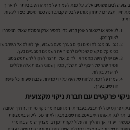
בים פשוטים אלה. על מנת לשמור על מראהו הטוב ביותר ולהאריך
 תצטרכו לתחזק אותו על בסיס קבוע. הנה כמה טיפים כיצד לעשות
אטא או לשאוב באופן קבוע כדי להסיר אבק ופסולת שאולי הצטברו
ורך זמן.
בו עם מגב לח ומים נקיים בערך פעם בשבוע, אך לעולם אל תשתמשו
ימיקלים קשים שיכולים להסיר את השמנים הטבעיים בעץ.
 יש לך חיות מחמד או ילדים, אולי תרצה לשקול להשתמש בסוג
יד יותר של ריצוף לבית שלך, מכיוון שסוגי רצפות אלה עלולים
ישרט בקלות
רו על רמת הלחות של העץ על ידי מריחת שכבת שעווה כל שישה
דשים בערך.
 פרקטים עם חברת ניקוי מקצועית
קט יכול להתבצע בעבודת יד או עם חומר ניקוי מיוחד. הדרך הטובה
קות אותו היא באמצעות שואב אבק ולאחר מכן ליטוש באמצעות
עודי, אך תהליך זה עלול לקחת זמן רב ומצריך שימוש בחומרי
שלרוב לא תמצאו במכולת השכונתית. ניקוי פרקט נעשה בעזרת