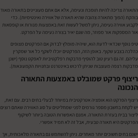
ריכה להיות תומכת ונעימה, אלא אם אתם מעוניינים בתאורה מאוד
פוך מתאורה צהובה שהיא תאורה של אווירה ואינטימיות). כדי
וירה נעימה, ניתן למשל לעשות זאת באמצעות מנורות או קופסאות
קות אור מפוזר, מה שגם יאיר בצורה נעימה על הפרקט.
 שכדאי לדעת הוא, שיהיה מומלץ לבדוק אם הפרקטים מצופים
בע שקוף. באופן הזה, הפרקטים יוכלו לשקף כל אור שמקרין
ה גם רעיון טוב להוסיף מדבקות רפלקטיביות לאפקט נוסף (ישנן
צפה מעוצבות שניתן לרכוש באינטרנט ובחנויות הקמעונאות).
 פרקט שמובלט באמצעות התאורה
ה
רקט הוא אופציה אטרקטיבית במיוחד לבעלי בתים רבים. עם זאת,
בחשבון מספר גורמים לפני שמחליטים על סוג האווירה שאתם רוצים
ית בעזרת התאורה. אמנם האפשרות הטובה ביותר לשיקוף
היא תאורה טבעית, אבל זה לא תמיד אפשרי.
ם חשוכים יותר מאחרים. ניתן להשתמש גם בתאורה מלאכותית, אך