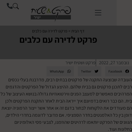
לתוכן
דף הבית
>
פרקט לדירה עם כלבים
פרקט לדירה עם כלבים
2
פרקט ושטיח ישיר
WhatsApp
Twitter
Face
שבוצעה התקנה של
פרקטים
בבתים רבים, מדרבנת בעלי נכסים
נן פרקטים גם בבית שלהם. ההיצע הגדול של הפרקטים והדגמים
 מאפשרים למעצב הפנים ווירטואוזיות גדולה בנושא העיצוב של כל
כבר רואים בדמיונם איך ייראה הבית לאחר התקנת הפרקטים ולכן
ים את הלקוחות לבחור בדגם זה או אחר אשר ייצור הרמוניה יוצאת
 כל האלמנטים בחדר הספציפי. אם מדובר לדוגמה בחדרי הילדים,
של הפרקט יותאמו לרהיטים שהוזמנו, לצבעי פסי האלומיניום
ועוד.