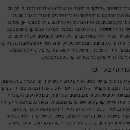
ות של לקוחות רבים הוא העובדה שיש להם כלב בבית ולכן הם
התקנת פרקט לאור העובדה שהכלבים מגרדים את גופם על
בצעים עליו את הצרכים לא אחת וגם שורטים אותם. אך מסתבר
לחשוש כיוון שהכלבים אינם מצליחים לפגוע בפרקטים שהם בטיב
עלי דרגת שחיקה גבוהה. לכן כאשר מעוניינים לקבל החלטה על
רקט, בוחנים דוגמה של סטריפ יפהפה שהוא סינטטי ובדרגת שחיקה
תוך ההיצע הגדול של לוחות העץ שמיובאים לישראל, האופציה
היא
פרקט למינציה
של
קוויק סטפ
מבלגיה.
וצא דופן
ו מוצר שרוכשים לעיתים קרובות כיוון שזהו פריט עמיד בעל איתנות
 בעת הקנייה יש לחשוב קדימה ולרכוש את הדגם הטוב ביותר שקיים
טיב של הסטריפים. בשנים האחרונות רבים מעדיפים לקנות את
ץ של קוויק סטפ אשר מיוצרים במפעל הפועל בטכנולוגיה מתקדמת
יה. יש בפרקט זה הרבה מאד חידושים כמו התקנה קלה שבה
ני פרקטים זה לצד זה ומחברים שול ימני של האחד לשול השמאלי
ושומעים קליק. ברגע זה נוצר חיבור הרמטי ורוב הסיכויים שלא
רדות של הלוחות.