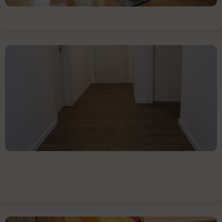
מקום
המגורים
נזקי
מים
על
רצפת
פרקט
עץ
הפרקט
נחשב
לאחד
מסוגי
הריצוף
היפים