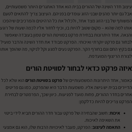
ר השינה של ההורים בבית הוא אחד האתגרים היותר משמעותיים,
ותר מהנים שבני הזוג עומדים בפניהם. העיצוב צריך להתאים לטעם
ל בני הזוג מצד אחד, ולכלול את כל הרהיטים והמרכיבים שיהפכו
שהוא – מקום שטוב להיות בו, וכיף לחזור אליו לכמה שעות של רוגע
חד היתרונות בבחירת פרקט בסוויטת הורים טמון בעובדה שאפשר
 פרקט יוקרתי ואיכותי. הפרקט מבודד את חדר השינה והדבר מועיל
החם וגם בחורף הקר. הפרקט נעים למגע וקל לניקוי, מה שהופך אותו
יצוף המועדפת.
פרקט כדאי לבחור לסוויטת הורים
חד היתרונות המשמעותיים של
פרקט בסוויטת הורים
הוא שלא לכל
בבית יש גישה אליו. משמעות הדבר היא שהפרקט, כמו גם פריטים
דר ההורים, פחות מועד לפגיעות. כיוון שכך, הפרמטרים לבחירת
יכים להיות כדלקמן:
כות
: חשוב שהבחירה של פרקט עבור חדר ההורים תביא לידי ביטוי
 השאיפה לאיכות.
אמה לעיצוב
: הפרקט, מעבר לאיכויות הרבות שלו, הוא גם אמצעי