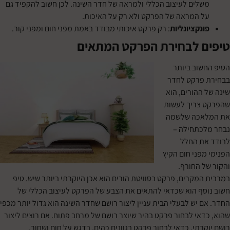
לים לעיצוב הכללי ולמראה של חדר השינה. לכן חשוב להקפיד גם
 המראה של הפרקט ולא רק על האיכות.
נקציונליות
: רק פרקט איכותי מבודד באמת מפני חום ומפני קור.
 לבחירת הפרקט המתאים
וב ביותר
פרקט לחדר
ההורים, הוא
צריך לעשות
כה שלשמה
תחילה –
ת החלל
פני חום הקיץ
 החורף.
מקרים, פרקט בסוויטת הורים הוא אכן היוקרתי ביותר שיש. טיפ
ף הוא שכדאי להתאים את הצבע של הפרקט לעיצוב הכללי של
יש לבעלי הבית עניין ליצור רושם שחדר השינה הוא גדול יותר מכפי
אי לבחור פרקט בהיר שיוצר רושם של מרחב פתוח. אם רוצים ליצור
תי, כדאי לבחור פרקט בגוונים כהים, בדגש על חום ושחור.