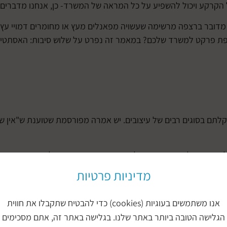
הקרקע ויכול להשפיע על כל המראה של המשרד- כן, אנחנו מדברים
 מדובר ברצפה מרשימה שעשויה מפאנלים מעץ או מחומרים דמויי עץ
רצפת פרקט למשרד שלכם? במאמר זה נפרט על שלוש סיבות: האסתטי
קלתם בסוגים רבים של עיצובים. יש אמרה מפורסמת שטוענת ש"אין שנ
ל דעתם ועל ההתרשמות שלהם מכם. אם הם מגיעים למשרד נעים, אסת
שיך את שיתוף הפעולה עמכם.
מדיניות פרטיות
ת וגם יוקרתית. רצפת פרקט מייצרת אווירה ייחודית שלא רק תגרום
אנו משתמשים בעוגיות (cookies) כדי להבטיח שתקבלו את חווית
 לעבוד טוב יותר. ברגע שסביבת העבודה מסודרת ואסתטית, כך העבו
הגלישה הטובה ביותר באתר שלנו. בגלישה באתר זה, אתם מסכימים