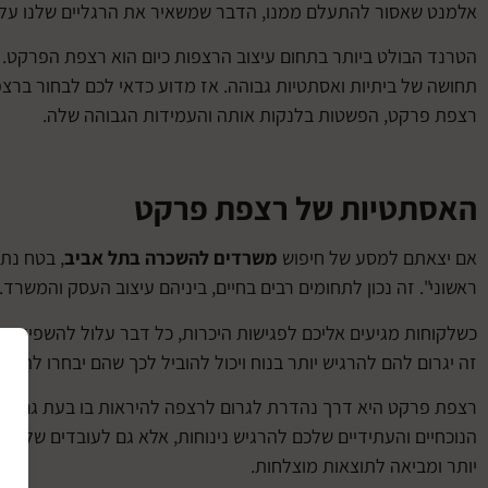
אלמנט שאסור להתעלם ממנו, הדבר שמשאיר את הרגליים שלנו על 
הטרנד הבולט ביותר בתחום עיצוב הרצפות כיום הוא רצפת הפרקט.
תחושה של ביתיות ואסתטיות גבוהה. אז מדוע כדאי לכם לבחור ב
רצפת פרקט, הפשטות בלנקות אותה והעמידות הגבוהה שלה.
האסתטיות של רצפת פרקט
אם יצאתם למסע של חיפוש
משרדים להשכרה בתל אביב
, בטח נת
ראשוני". זה נכון לתחומים רבים בחיים, ביניהם עיצוב העסק והמשרד.
כשלקוחות מגיעים אליכם לפגישות היכרות, כל דבר עלול להשפיע ע
זה יגרום להם להרגיש יותר בנוח ויכול להוביל לכך שהם יבחרו להמ
רצפת פרקט היא דרך נהדרת לגרום לרצפה להיראות בו בעת גם ביתי
הנוכחיים והעתידיים שלכם להרגיש נינוחות, אלא גם לעובדים שלכם
יותר ומביאה לתוצאות מוצלחות.