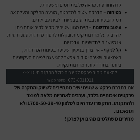
קרה וחורפית מראה של בית חמים ומשפחתי.
בטיחות –
הדבקת שטיח למדרגות, מונעת החלקה ומעלה את
רמת הבטיחות בבית. טוב במיוחד לבית עם ילדים.
עיצוב וחדשנות –
קיים מגוון שטיחים מקיר לקיר אותם ניתן
להדביק על מדרגות קימות ובקלות להפוך מדרגות סטנדרטיות
או מיושנות לחדשניות ועדכניות.
קל לניקוי –
אין צורך בניקיון ושטיפה בפינות המדרגות ,
באמצעות שאיבה יסודית אפשר להגיע גם לפינות העקשניות
ביותר. בתוך דקות המדרגות נקיות.
להצעת מחיר פרקט למינציה כולל התקנה חייגו >>>
073-8011911
מספר מקשר
אנו בחברת פרקט & שטיח ישיר מתחייבים לשיווק והתקנה של
פרקטים איכותיים בלבד, וערבים לאחריות מלאה למוצר
ולהתקנתו. התקשרו עוד היום לטלפון 1700-50-39-40 ולא
תתאכזבו.
מחירים משתלמים מהיבואן לצרכן !