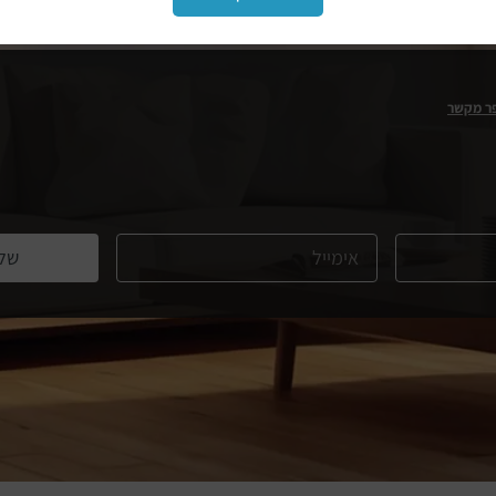
ר מקשר
של