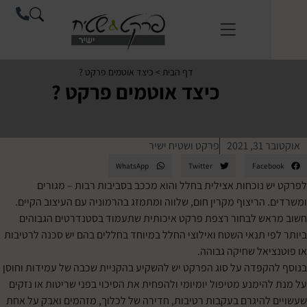
לתוכן
דף הבית
>
כיצד אוטמים פרקט ?
כיצד אוטמים פרקט ?
202
פרקט ושטיח ישיר
WhatsApp
Twitter
Face
 נוכחות אצילית בחלל והוא מככב בסביבות רבות – מגורים
 הריצוף מקרין חום, שלווה ומתמזג בהרמוניה עם העיצוב הקיים.
ש לבחור רצפת פרקט איכותית שתעמוד בסטנדרטים הגבוהים
י תנאי השטח ואילוצי החלל במיוחד בחללים בהם יש סכנה לרטיבות
יאל שחיקה גבוהה.
קפדה על סוג הפרקט יש להשקיע בהקניית שכבה של עמידות וחוסן
ימנע מטיפול יומיומי ולהפחית את הסיכוי בפני שריטות או נזקים
להיגרם בעקבות רטיבות, חדירה של לכלוך, מזהמים ואבק על אחת