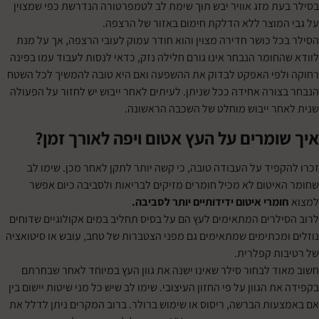
ת מזג אוויר יבש תוך שימת לב לטמפרטורה הנדרשת כפי שמצוין
מוצר ללא הדלקת חימום באזור של הרצפה.
ל כושר חדירה מצוין והוא חודר עמוק לעובי הרצפה, אך על מנת
חומר הנבחר אינו גורם חלילה נזק, כדאי לנסות לעבוד עמו בפינה
פי האפקט לבדוק את ההשפעה ואם היא טובה להמשיך לכל השטח
ורה אחידה ככל שניתן. לעיתים לאחר ייבוש יש לחזור על הפעולה
ר ייבוש מוחלט של השכבה הראשונה.
ומרים על העץ אטום ויפה לאורך זמן?
פיד על העבודה טובה, כי קשה יותר לתקן לאחר מכן. שימו לב
יטום לא מכיל חומרים מזיקים לבריאות ולסביבה כיום אפשר
מרי איטום ידידותיים יותר לסביבה
.
לרים המתאימים לעץ הם על בסיס תחליב במים אקולוגיים שדוחים
מכתימים שמתאימים גם מפני הצטברות של טחב, עובש או סיטואציה
ת קפלרית.
ד לבחור סילר שאינו ישנה את גוון העץ במיוחד לאחר שבחרתם
 הגוון על פי החזון העיצובי. שימו לב שיש כל מני שיטות יישום בין
ות הברשה, ריסוס או שימוש ברולר. ברוב המקרים ניתן לדלל את