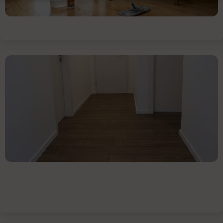
את
מקום
המגורים
נזקי
מים
על
רצפת
פרקט
עץ
הפרקט
נחשב
לאחד
מסוגי
הריצוף
היפים