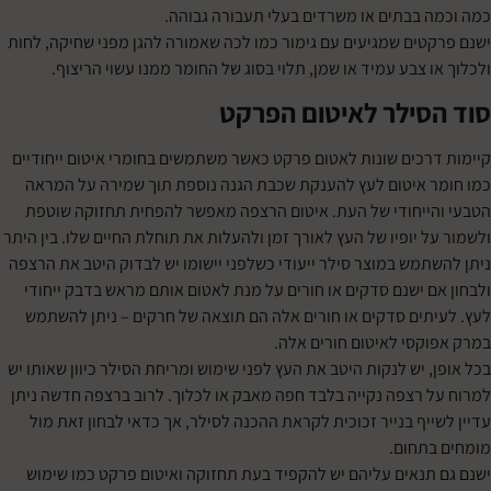
 בבתים או משרדים בעלי תעבורה גבוהה.
טים שמגיעים עם גימור כמו לכה שאמורה להגן מפני שחיקה, לחות
 צבע עמיד או שמן, תלוי בסוג של החומר ממנו עשוי הריצוף.
סילר לאיטום הפרקט
רכים שונות לאטום פרקט כאשר משתמשים בחומרי איטום ייחודיים
 איטום לעץ להענקת שכבת הגנה נוספת תוך שמירה על המראה
ייחודי של העת. איטום הרצפה מאפשר להפחית תחזוקה שוטפת
 יופיו של העץ לאורך זמן ולהעלות את תוחלת החיים שלו. בין היתר
תמש במוצר סילר ייעודי כשלפני יישומו יש לבדוק היטב את הרצפה
ם ישנם סדקים או חורים על מנת לאטום אותם מראש בדבק ייחודי
תים סדקים או חורים אלה הם תוצאה של חרקים – ניתן להשתמש
קסי לאיטום חורים אלה.
 יש לנקות היטב את העץ לפני שימוש ומריחת הסילר כיוון שאותו יש
 רצפה נקייה בלבד חפה מאבק או לכלוך. לרוב ברצפה חדשה ניתן
יף בנייר זכוכית לקראת ההכנה לסילר, אך כדאי לבחון זאת מול
תחום.
תנאים עליהם יש להקפיד בעת תחזוקה ואיטום פרקט כמו שימוש