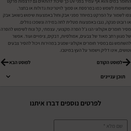
החומר במים והוא אף עמיד בפני UV כך שיכול להתאים גם לרצפות פרקט
לשמש כמו במרפסת או סמוך לויטרינות גדולות או בחצר.
ר על הפרקט במיוחד מפני אבק וחול באמצעות שימוש בשואב אבק
 מנקה, נגבו באמצעות מטלית לחה במידה ונשפכו נוזלים.
רים אקולוגי הנו ג'ל הסרה מקצועי, עצמתי, קל ונוח לשימוש להסרה
רחב מאוד של צבעים, אמולסיות, דבקים, ציפויים ועוד. אפשר
ם במסיר חומרים אקולוגי שמגיב במהירות ויכול להסיר צבעים
ינו דליק וישמור על העץ במיטבו.
סט הקודם
לפוסט הבא
עניינים
לפרטים נוספים דברו איתנו