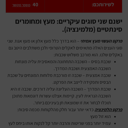
לשירותכם:
40
מספר מקשר
ישנם שני סוגים עיקריים: מעץ ומחומרים
סינתטיים (מלמינציה).
פרקט העשוי מעץ אמיתי
– הוא בדרך כלל מעץ אלון או מעץ אגוז. שני
סוגי העצים האלה מתאימים לאקלים הטרופי ולכן משתלבים היטב גם
באקלים שלנו. הוא מורכב משלוש שכבות:
שכבת בסיס – השכבה התחתונה והמאסיבית עליה מונחות
השכבה האמצעית ושכבת המדרך.
שכבה אמצעית – שכבה זו מורכבת מלוחות המונחים על שכבת
הבסיס ותפקידה לייצב את הפרקט.
שכבת המדרך – השכבה העליונה עליה דורכים. שכבה זו היא
השכבה הנראית לעין. קיימות אצלנו עשרות דוגמאות מתוכן
תוכלו לבחור את זו שמוצאת חן בעיניכם ביותר.
פרקט הלמינציה
כדאי יותר עבור חלק מהלקוחות מכמה סיבות:
הוא זול מעץ
עמיד יותר בפני שריטות והרבה יותר קל לנקות אותו ביחס לעץ