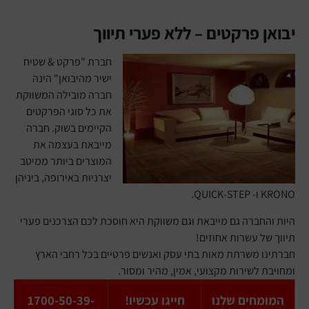
יבואן פרקטים – ללא פערי תיווך
חברת "פרקט & שטיח
ישיר מהיבואן" הינה
חברה מובילה המשווקת
את כל סוגי הפרקטים
הקיימים בשוק. חברה
מייבאת בעצמה את
המוצרים ביותר ממיטב
יצרניות באירופה, ביניהן
KRONO ו- QUICK-STEP.
היות והחברה גם מייבאת וגם משווקת היא חוסכת לכם הצרכנים פערי
תיווך של עשרות אחוזים!
חברתינו משרתת מאות בתי עסק ואנשים פרטיים בכל רחבי הארץ
ומחויבת לשירות מקצועי, אמין, מהיר ומסור.
המומחים שלנו
חייגו עכשיו!
1700-50-39-