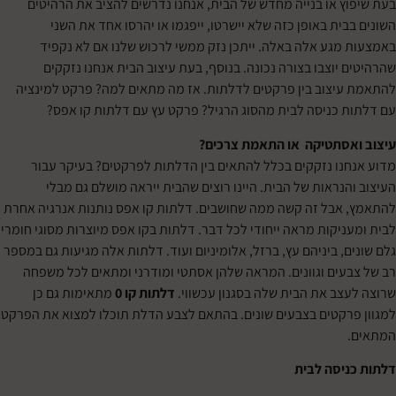
ץ או בנייה מחדש של הבית, אנחנו נדרשים להציב את הרהיטים
ית באופן כזה שלא יישרטו, ייפגמו או יהרסו אחד את השני
מגע אלה באלה. ייתכן נזק ממשי לרכוש שלנו אם לא נקפיד
יוצבו בצורה נכונה. בנוסף, בעת עיצוב הבית אנחנו נזקקים
יצוב בין פרקטים לדלתות. אז מה מתאים למה? פרקט למינציה
 כניסה לבית מהסוג הרגיל? פרקט עץ עם דלתות קו אפס?
אסתטיקה או התאמת צרכים?
נו נזקקים בכלל להתאים בין הדלתות לפרקטים? בעיקר עבור
נראות של הבית. היינו רוצים שהבית ייראה מושלם גם מבלי
אבל זה קשה ממה שחושבים. דלתות קו אפס נותנות אנרגיה אחרת
ניקות מראה ייחודי לכל דבר. דלתות בקו אפס מיוצרות מסוגי חומרי
, ביניהם עץ, ברזל, אלומיניום ועוד. דלתות אלה מגיעות גם במספר
עים וגוונים. המראה שלהן אסתטי ומודרני ומתאים לכל משפחה
צב את הבית שלה בסגנון עכשווי.
דלתות קו 0
מתאימות גם כן
רקטים בצבעים שונים. בהתאם לצבע הדלת תוכלו למצוא את הפרקט
יסה לבית