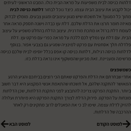
יסה לבית משפיעות על מראה הבית כולו. המבט הראשוני לעיתים
וע את עיצוב הבית עצמו. כיצד נוכל לבחור
דלתות כניסה לבית
מגוון? אל תשכחו שיש מגוון עיצובים ומגוון צבעים. מומלץ לבדוק
מר תרצו את הדלת שלכם. דלת עץ כבדה וישנה תספק מראה אחר
ת ברזל או מתכת מודרנית. עיצוב הדלת בהחלט משפיע על עיצוב
 דלת עץ נמליץ לכם ללכת על מראה כפרי עם פרקט עץ. דלת
ך אסתטית עם פרקט למינציה שמגיע גם בצבעי אפור. בנוסף
ניסה רגילות, דלתות כניסה קו אפס בכלל יוסיפו לבית שלכם כניסה
מעניינת. זאת מכיוון שהמשקוף אינו נראה בדלת כזו.
ים
רתם את הדלת והפרקט שאתם הכי רוצים בביתכם והגיע הרגע
התקנה שלהם, אל תשכחו שהתאמת אנשי המקצוע היא דבר חשוב
תקנת הפרקט צריכה להתבצע לפני התקנת הדלתות, שכן הדלתות
ל הפרקט. פירוק הדלת לצורך התקנת הפרקט היא מיותרת ועלולה
לת עצמה. שימו לב כי את הפאנלים לרוב מתקינים רק לאחר
של הדלתות.
סט הקודם
לפוסט הבא