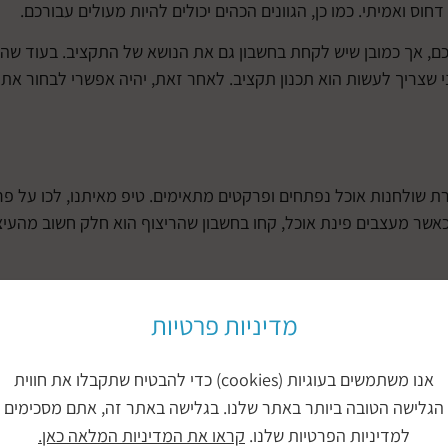
ס ואמיתי. כמו כן, הגוונים הכהים יכולים להיות מעולים עבורכם.
כם, אך כמובן שיש לקחת בחשבון גם את הנושא של התקציב. בעוד שה
ני שצריך לעשות הוא תכנון תקציב. לאחר זאת, יהיה אפשרי לבחור את
ת שולחנות אוכל נפתחים ופרקטים מתאימים. טיפ מאיתנו, לכו על פר
 כאשר מעצבים פינת אוכל, קחו בחשבון שהריצוף הוא חלק חשוב מהעיצ
ות כמו עץ. כדי לעזור לכם לבחור את הריצוף המושלם, תשקלו להתאים
ואינטימיות.
מדיניות פרטיות
וכל לפרקט?
אנו משתמשים בעוגיות (cookies) כדי להבטיח שתקבלו את חווית
 צבעים כהים יותר אם יש לכם תקרות נמוכות יותר. צבעים כהים יותר י
הגלישה הטובה ביותר באתר שלנו. בגלישה באתר זה, אתם מסכימים
 לתקרות נמוכות להיראות פתוחות יותר.
למדיניות הפרטיות שלנו.
קראו את המדיניות המלאה כאן.