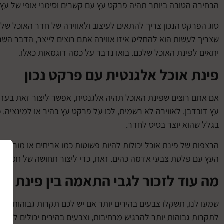
הבחירה הטובה ביותר תהיה פרקט עץ עם קשרים וסימני אופי של עץ דחו
סוג הפרקט הנכון צריך להתאים לעיצוב ולאווירה של חדר האוכל של
שצריך לעשות הוא להחליט איזו אווירה אתם רוצים לייצר, הדבר הש
יתאים לפינת האוכל שלכם. בואו נדבר על כמה דוגמאות כאלו.
פינת אוכל אלגנטית עם פרקט נכון
אם אתם רוצים שפינת האוכל תהיה אלגנטית, אפשר ליצור זאת בעזר
עץ דובדבן. לאווירה לא רשמית, לכו על פרקט עץ בהיר או למינציה.
בגלל שהוא יוצר בסיס לחדר.
הרצפות של פינת אוכל יכולות להיות פשוטות כמו אריחים או מורכב
העץ עם פלטת צבעי אדמה כהים. זאת, כדי ליצור תחושה של חמימות 
מה עוד לזכור לגבי התאמה בין פינת א
שמעו לנו, תשקלו צבעים בהירים יותר אם יש לכם תקרות גבוהות, אבל
לתקרות גבוהות יותר להרגיש מרחיבות, וצבעים בהירים יכולים לגרום