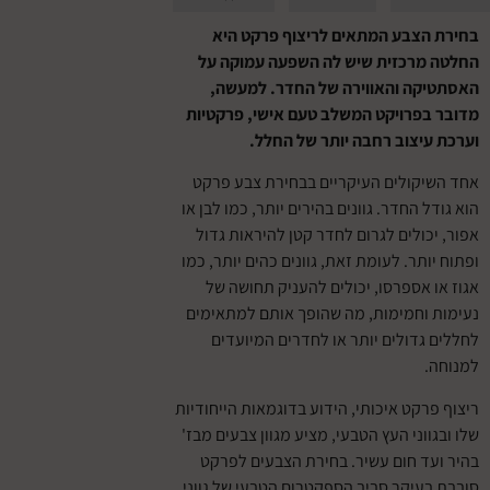
הצבע המתאים לריצוף פרקט היא
מרכזית שיש לה השפעה עמוקה על
קה והאווירה של החדר. למעשה,
בפרויקט המשלב טעם אישי, פרקטיות
עיצוב רחבה יותר של החלל.
יקולים העיקריים בבחירת צבע פרקט
ל החדר. גוונים בהירים יותר, כמו לבן או
כולים לגרום לחדר קטן להיראות גדול
ותר. לעומת זאת, גוונים כהים יותר, כמו
 אספרסו, יכולים להעניק תחושה של
 וחמימות, מה שהופך אותם למתאימים
גדולים יותר או לחדרים המיועדים
.
רקט איכותי, הידוע בדוגמאות הייחודיות
ווני העץ הטבעי, מציע מגוון צבעים מבז'
ד חום עשיר. בחירת הצבעים לפרקט
עיקר סביב הספקטרום הטבעי של גווני