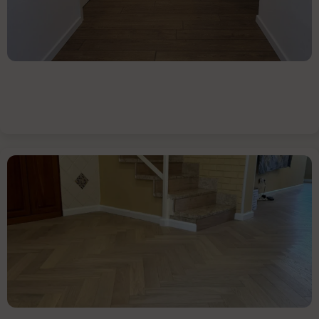
עץ
הפרקט
נחשב
לאחד
מסוגי
הריצוף
היפים
כל מה
שצריך
להכיר
על
חומר
לריצוף
הבית
בין אם
אתם