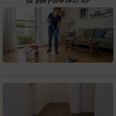
יכול להיות שיעניין אותך גם
איך
מנקים
פרקט
עץ
אנשים
אוהבים
לעצב
את
מקום
המגורים
נזקי
מים
על
רצפת
פרקט