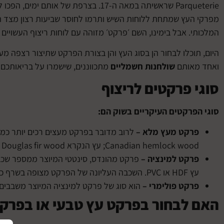
Parqueterie שראשיתה במאה ה-17. בצרפת
מפרקי העץ שמתחת ללוחות השיש ותרמו לחוסר שביעות רצון מצד הע
המלכותי. אבל בימינו, השם ׳פרקט׳ מזוהה עם לוחות ריצוף העשויים לר
היום, תוכלו לבחור הן בסוג העץ והן בצורת הפרקט שתיצור רצפה מ
ואחד מאותם
שולחנות חשמליים
מתכווננים, שישמרו על בריאותכם
סוגי פרקטים לריצוף
סוגי הפרקטים העיקריים בשוק הם:
פרקט מעץ מלא –
לרוב מדובר בפרקט מעצים רכים יותר כמו 
Canadian hemlock wood; עץ הנקרא Douglas fir wood (ומשמש לייצור חלונות ודלתות); או עץ אלון.
פרקט למינציה –
פרקט מהונדס, סינטטי המיוצר ממספר שכבו
עץ HDF או PVC. השכבה העליונה של הפרקט מצופה בשרף כדי להגן על הריצוף מפני שחיקה.
פרקט פולימרי –
הוא סוג של פרקט למינציה המיוצר משבבים של PVC ולא HDF, ולכן הוא פרקט עמיד יותר בתנאים 
האם לבחור בפרקט עץ טבעי או בפרק