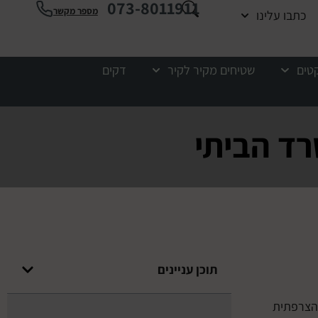
073-8011911
מספר מקשר
כתבו עלינו
קטים
שטיחים מקיר לקיר
דקים
רד הביתי
תוכן עניינים
 שלכם. מקור השם פרקט (Parquet) הוא מהמילה הצרפתית